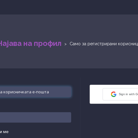
Најава на профил
Само за регистрирани корисниц
Sign in with 
и ме