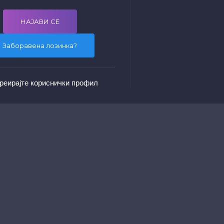
Заборавена лозинка?
реирајте кориснички профил