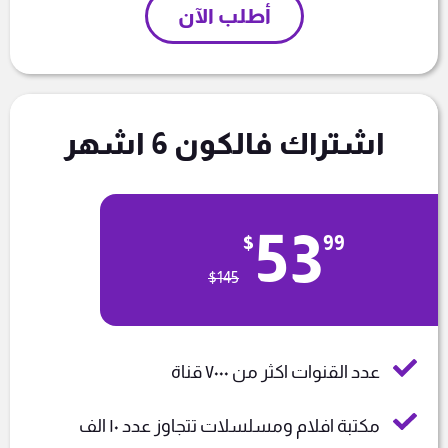
أطلب الآن
اشتراك فالكون 6 اشهر
53
$
99
$
145
عدد القنوات اكثر من ٧٠٠٠ قناة
مكتبة افلام ومسلسلات تتجاوز عدد ١٠ الف