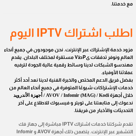
مع خدمتنا.
اطلب اشتراك IPTV اليوم
مزود خدمة الإشتراك عبر الإنترنت. نحن موجودون في جميع أنحاء
العالم ونوفر تدفقات ىPطV مستقرة لمختلف البلدان. يقدم
مهندسو الشبكات لدينا وسائط رقمية عالية الجودة لترفيه
عملائنا الأوفياء.
بفضل فريق الدعم المختص والخبرة الفنية لدينا نعد أحد أكثر
خدمات الإشتراكات شيوعًا المتوفرة في جميع أنحاء العالم من
خلال أجهزة
AVOV / Infomir (MAG) / Kodi / أجهزة الأندرويد
ندعوك إلى متابعتنا على تويتر و فيسبوك للاطلاع على آخر
التحديثات والأخبار من فريقنا.
تقدم شركتنا خدمات اشتراك IPTV مباشرة إلى جهاز فك
التشفير عبر الإنترنت. يتضمن ذلك أجهزة AVOV و Infomir