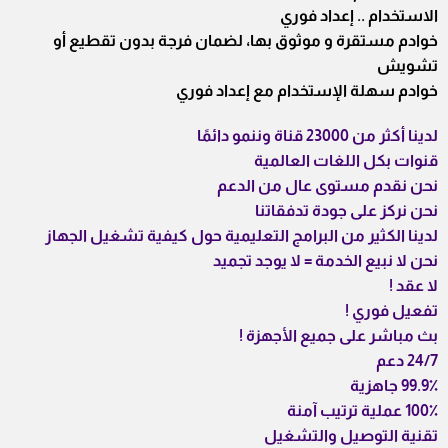
الاستخدام .. إعداد فوري
خوادم مستقرة و موثوق بها، لضمان فرجة بدون تقطيع أو
تشويش
خوادم سهلة الإستخدام مع إعداد فوري
لدينا أكثر من 23000 قناة وننمو دائمًا
قنوات بكل اللغات العالمية
نحن نقدم مستوى عال من الدعم
نحن نركز على جودة تدفقاتنا
لدينا الكثير من البرامج التعليمية حول كيفية تشغيل الجهاز
نحن لا نبيع الخدمة = لا يوجد تجميد
لا عقد !
تفعيل فوري !
بث مباشر على جميع الأجهزة !
24/7 دعم
99.9٪ جاهزية
100٪ عملية ترتيب آمنة
تقنية التوصيل والتشغيل