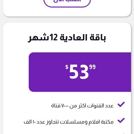
باقة العادية 12شهر
53
$
99
عدد القنوات اكثر من ٧٠٠٠ قناة
مكتبة افلام ومسلسلات تتجاوز عدد ١٠ الف