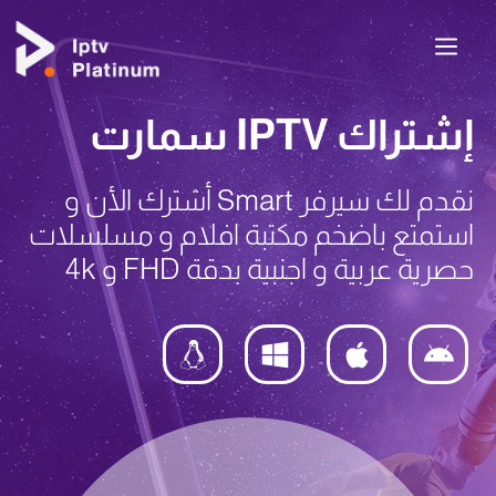
إشتراك IPTV سمارت
نقدم لك سيرفر Smart أشترك الأن و
استمتع باضخم مكتبة افلام و مسلسلات
حصرية عربية و اجنبية بدقة FHD و 4k