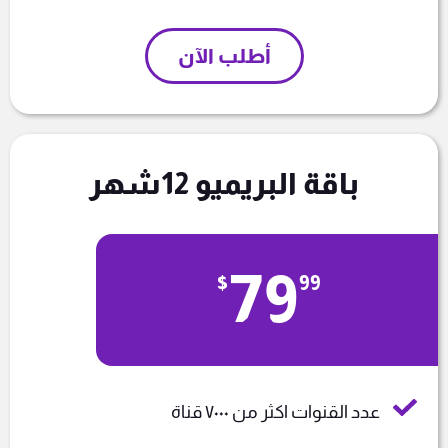
أطلب الآن
باقة البريميو 12شهر
79
$
99
عدد القنوات اكثر من ٧٠٠٠ قناة