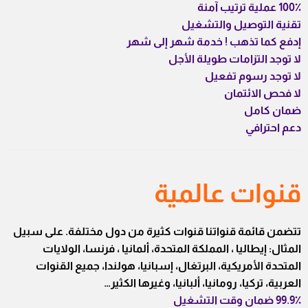
100٪ عملية ترتيب آمنة
تقنية التوصيل والتشغيل
إدفع كما تذهب ! خدمة شهر إلى شهر
لا توجد التزامات طويلة الأجل
لا توجد رسوم تفعيل
لا فحص الائتمان
ضمان كامل
دعم احترافي
قنوات عالمية
تتضمن قائمة قنواتنا قنوات كثيرة من دول مختلفة. على سبيل
المثال: إيطاليا ، المملكة المتحدة، ألمانيا ، فرنسا، الولايات
المتحدة الأمريكية، البرتغال، إسبانيا، هولندا، جميع القنوات
العربية، تركيا، رومانيا، ألبانيا، وغيرها الكثير…
99.9٪ ضمان وقت التشغيل