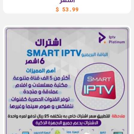
أشهر
$
53.99