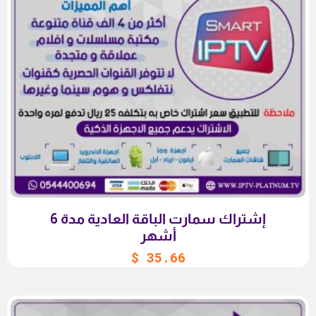
إشتراك سمارت الباقة العادية مدة 6
أشهر
$
35.66