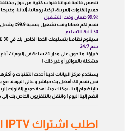
تتضمن قائمة قنواتنا قنوات كثيرة من دول مختلفة. على
جميع القنوات العربية، تركيا، رومانيا، ألبانيا، وغيرها 
99.9٪ ضمان وقت التشغيل
نقدم لكم ضمانا وقت تشغيل بنسبة 99.9٪ يشمل جميع إشتراكاتنا. سواء كان ذلك في النهار أو الليل، يمكنك أن تثق في أنه بإمكانك مشاهدة العرض المفضل لديك.
30 ثانية للتسليم
سيقوم نظامنا بتسليمك الخط الخاص بك في 30 ثانية مباشرة على بريدك الإلكتروني !
دعم 24/7
خبراؤن
مشكلة بالفواتير أو غير ذلك !
يستخدم مركز البيانات لدينا أحدث التقنيات و أكثره
نحن نقدم لك أفضل بث مباشر و عالي الجودة. مع باقة تضم أكثر من 23.000 قناة 
بالإنضمام إلينا، يمكنك مشاهدة جميع القنوات ال
انضم إلينا اليوم ! وانتقل بالتلفزيون الخاص بك إلى
اطلب اشتراك IPTV اليوم