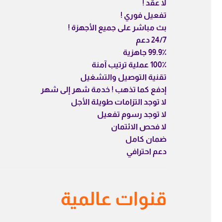
لا عقد !
تفعيل فوري !
بث مباشر على جميع الأجهزة !
24/7 دعم
99.9٪ جاهزية
100٪ عملية ترتيب آمنة
تقنية التوصيل والتشغيل
إدفع كما تذهب ! خدمة شهر إلى شهر
لا توجد التزامات طويلة الأجل
لا توجد رسوم تفعيل
لا فحص الائتمان
ضمان كامل
دعم احترافي
قنوات عالمية