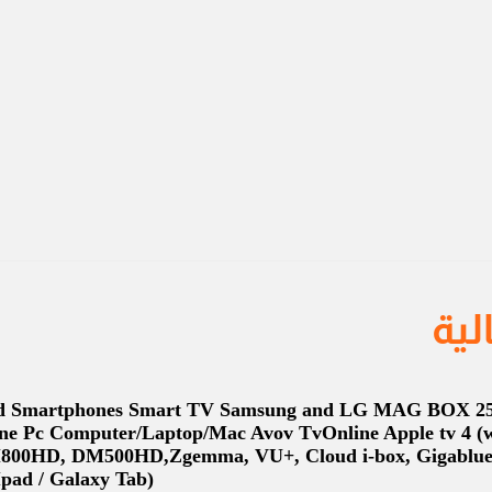
لية
id Smartphones Smart TV Samsung and LG MAG BOX 250
one Pc Computer/Laptop/Mac Avov TvOnline Apple tv 4 (w
M800HD, DM500HD,Zgemma, VU+, Cloud i-box, Gigablue…
Ipad / Galaxy Tab)