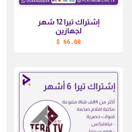
إشتراك تيرا 12 شهر
لجهازين
$
66.00