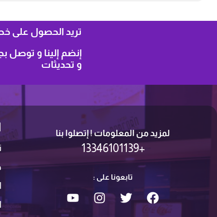
تريد الحصول على خصوم
إنضم إلينا و توصل 
و تحديثات
ا
لمزيد من المعلومات ! إتصلوا بنا
+13346101139
ت
ط
تابعونا على :
ا
ا