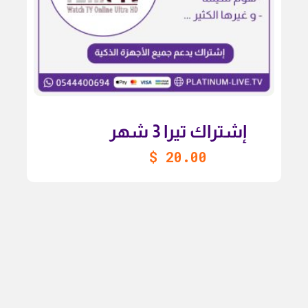
إشتراك تيرا 3 شهر
$
20.00