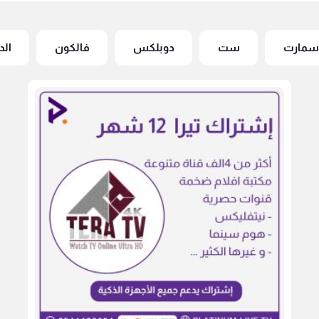
سمارت
ست
دوبلكس
فالكون
الد