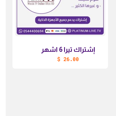
إشتراك تيرا 6 اشهر
$
26.00