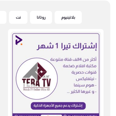
بلاتينيوم
روتانا
نت