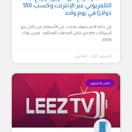
التلفزيوني عبر الإنترنت وكسب 550
دولارًا في يوم واحد
في بداية الامر سوف نتحدث عن الأستثمار من خلال بيع
أشتراكات iptv من خلال المنصات المختلفه : فيس بوك
وتويتر
19 فبراير، 2021
5:42 ص
متجر بلاتينيوم