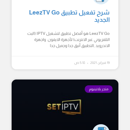
شرح تفعيل تطبيق LeezTV Go
الجديد
LeezTV Go هو أفضل تطبيق لتشغيل IPTV (البث
التلفزيوني عبر الانترنت) لأجهزة الايفون واجهزة
الاندرويد ,التطبيق أنيق جدا وجميل جدا
19 فبراير، 2021
5:18 ص
متجر بلاتينيوم