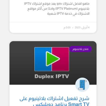
ماهو افضل اشتراك iptv يعد موقع اشتراك IPTV
بلاتينيوم (IPTV Platinum) واحدًا من أكثر مواقع
الاشتراك في خدمة IPTV شعبية
4 أبريل، 2023
8:03 م
متجر بلاتينيوم
شرح تفعيل اشتراك بلاتينيوم على
Smart TV برنامج دوبليكس